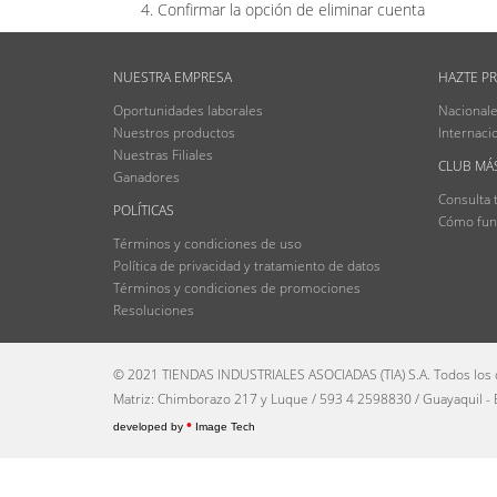
Confirmar la opción de eliminar cuenta
NUESTRA EMPRESA
HAZTE P
Oportunidades laborales
Nacional
Nuestros productos
Internaci
Nuestras Filiales
CLUB MÁ
Ganadores
Consulta 
POLÍTICAS
Cómo fun
Términos y condiciones de uso
Política de privacidad y tratamiento de datos
Términos y condiciones de promociones
Resoluciones
© 2021 TIENDAS INDUSTRIALES ASOCIADAS (TIA) S.A. Todos los
Matriz: Chimborazo 217 y Luque / 593 4 2598830 / Guayaquil -
•
developed by
Image Tech