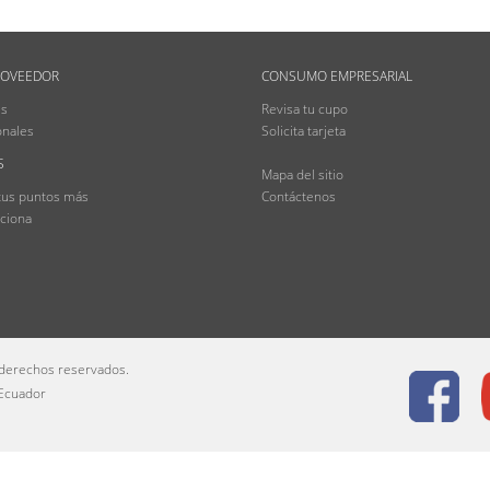
ROVEEDOR
CONSUMO EMPRESARIAL
es
Revisa tu cupo
onales
Solicita tarjeta
S
Mapa del sitio
tus puntos más
Contáctenos
ciona
 derechos reservados.
 Ecuador