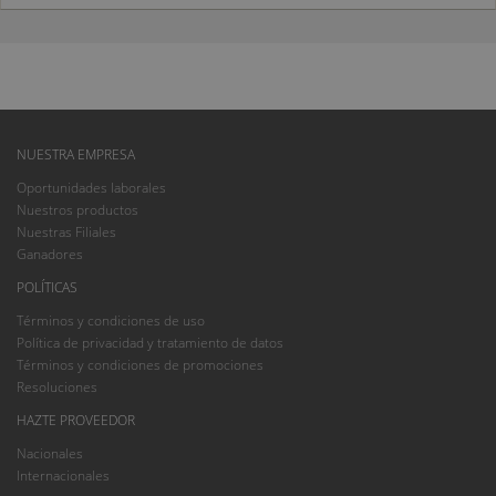
NUESTRA EMPRESA
Oportunidades laborales
Nuestros productos
Nuestras Filiales
Ganadores
POLÍTICAS
Términos y condiciones de uso
Política de privacidad y tratamiento de datos
Términos y condiciones de promociones
Resoluciones
HAZTE PROVEEDOR
Nacionales
Internacionales