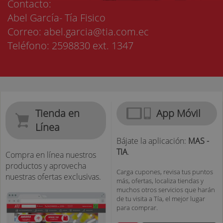
Contacto:
Abel García- Tía Fisico
Correo: abel.garcia@tia.com.ec
Teléfono: 2598830 ext. 1347
Tienda en
App Móvil
Línea
Bájate la aplicación:
MAS -
TIA
.
Compra en línea nuestros
productos y aprovecha
Carga cupones, revisa tus puntos
nuestras ofertas exclusivas.
más, ofertas, localiza tiendas y
muchos otros servicios que harán
de tu visita a Tía, el mejor lugar
para comprar.