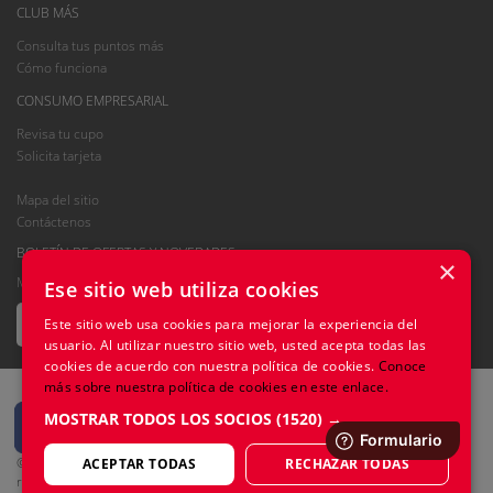
CLUB MÁS
Consulta tus puntos más
Cómo funciona
CONSUMO EMPRESARIAL
Revisa tu cupo
Solicita tarjeta
Mapa del sitio
Contáctenos
BOLETÍN DE OFERTAS Y NOVEDADES
×
Mantente informado. Recibe las ofertas y novedades que Tía tiene para ti.
Ese sitio web utiliza cookies
Este sitio web usa cookies para mejorar la experiencia del
usuario. Al utilizar nuestro sitio web, usted acepta todas las
cookies de acuerdo con nuestra política de cookies.
Conoce
más sobre nuestra política de cookies en este enlace.
MOSTRAR TODOS LOS SOCIOS
(1520) →
© 2021 TIENDAS INDUSTRIALES ASOCIADAS (TIA) S.A. Todos los derechos
ACEPTAR TODAS
RECHAZAR TODAS
reservados.